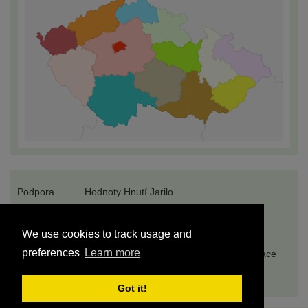
Podpora
Hodnoty Hnutí Jarilo
O portálu jariloSIS
Komunitní Řád
We use cookies to track usage and
preferences
Learn more
Rady & Tipy
5 kroků ke svobodě
Propagace
© JariloSIS 2026
Got it!