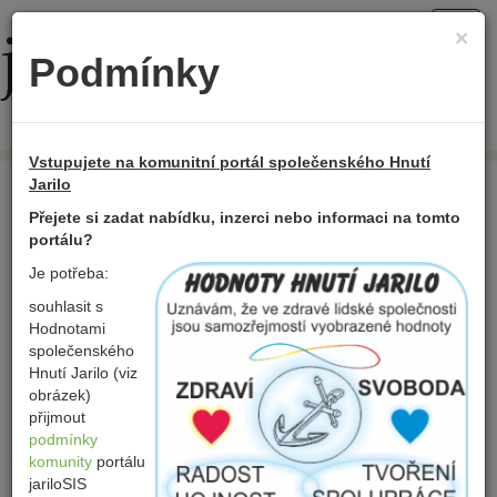
Toggl
×
navig
Podmínky
Přidat položku
Vstupujete na komunitní portál společenského Hnutí
Domů
Hlavní město Praha
Projekty
Kultura
Jarilo
Přejete si zadat nabídku, inzerci nebo informaci na tomto
portálu?
Kultura
Je potřeba:
souhlasit s
Hodnotami
Přidat novou položku
společenského
Hnutí Jarilo (viz
obrázek)
přijmout
V této kategorii nejsou zatím položky
podmínky
komunity
portálu
jariloSIS