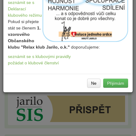
seznámit se s
Deklarací
klubového režimu
Pokud si přejete
stát se členem
1.
vzorového
Občanského
klubu "Relax klub Jarilo, o.k."
doporučujeme:
seznámit se s klubovými pravidly
požádat o klubové členství
Ne
Přijímám