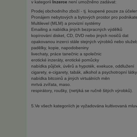
v kategorii
Inzerce
není umožněno zadávat:
Prodej obchodního zboží - tj. koupené pouze za účelem
Pronájem nebytových a bytových prostor pro podnikate
Multilevel (MLM) a provizní systémy
Emailing a nabídka jiných bezpracných výdělků
kopírování disket, CD, DVD nebo jiných nosičů dat
opakovanou inzerci stále stejných výrobků nebo služe
padělky, kopie, napodobeniny
livechaty, práce tanečnic a společnic
erotické inzeráty, erotické pomůcky
nabídka půjček, úvěrů a hypoték, exekuce, oddlužení
cigarety, e-cigarety, tabák, alkohol a psychotropní látky
nabídka bitcoinů a jiných virtuálních měn
mrtvá zvířata, maso.
respirátory, roušky, (netýká se ručně šitých výrobků).
5.Ve všech kategoriích je vyžadována kultivovaná mlu