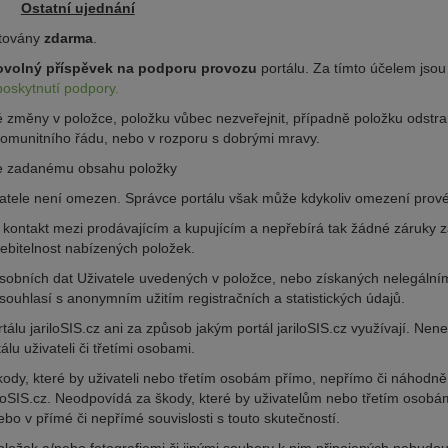
Ostatní ujednání
ytovány
zdarma
.
ovolný příspěvek na podporu provozu
portálu. Za tímto účelem jsou
poskytnutí podpory.
é změny v položce, položku vůbec nezveřejnit, případně položku odstran
 komunitního řádu, nebo v rozporu s dobrými mravy.
uje zadanému obsahu položky
atele není omezen. Správce portálu však může kdykoliv omezení prové
 kontakt mezi prodávajícím a kupujícím a nepřebírá tak žádné záruky 
řebitelnost nabízených položek.
osobních dat Uživatele uvedených v položce, nebo získaných nelegální
souhlasí s anonymním užitím registračních a statistických údajů.
álu jariloSIS.cz ani za způsob jakým portál jariloSIS.cz využívají. Nen
u uživateli či třetími osobami.
dy, které by uživateli nebo třetím osobám přímo, nepřímo či náhodně 
riloSIS.cz. Neodpovídá za škody, které by uživatelům nebo třetím osobá
ebo v přímé či nepřímé souvislosti s touto skutečností.