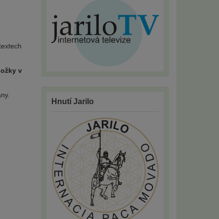
textech
ložky v
ány.
Hnutí Jarilo