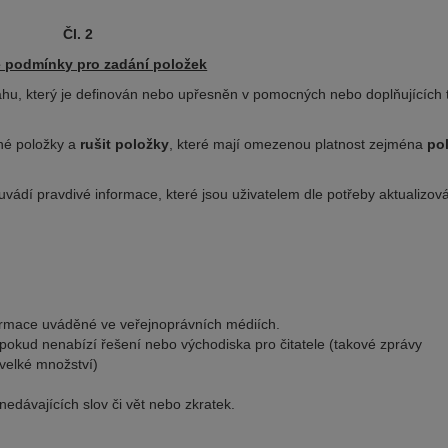
Čl. 2
 podmínky pro zadání položek
sahu, který je definován nebo upřesněn v pomocných nebo doplňujících 
ané položky a
rušit položky
, které mají omezenou platnost zejména
po
 uvádí pravdivé informace, které jsou uživatelem dle potřeby aktualizov
ormace uváděné ve veřejnoprávních médiích.
pokud nenabízí řešení nebo východiska pro čitatele (takové zprávy
 velké množství)
edávajících slov či vět nebo zkratek.