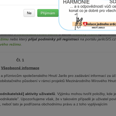
Ne
Přijímám
abáze na portálu jariloSIS.cz, který je členěn do různých kategorií. Jde
vání, sdílení, akce, inzerci, komunity, projekty, články, knihovnu,
l souhlas s
Hodnotami Hnutí Jarilo
a
uznal
klubový režim
uplatňovan
ežimu
nebo který
přijal podmínky při registraci
na portálu jariloSIS.cz
vého režimu
.
Čl. 1
Všeobecné informace
lům a příznivcům společenského Hnutí Jarilo pro zadávání informací za ú
 soběstačného působení v rámci projektů Mezinárodního Mírového Hnutí
odnikatelské] aktivity uživatelů
. Výjimku mohou tvořit položky, kde j
odnikatele". Upozorňujeme však, že v takovém případě je uživatel pov
i, neboť tato je podřízena obchodnímu právu a z toho vyplývajícím