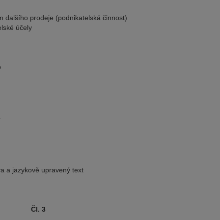
 dalšího prodeje (podnikatelská činnost)
lské účely
b
.
va a jazykově upravený text
Čl. 3