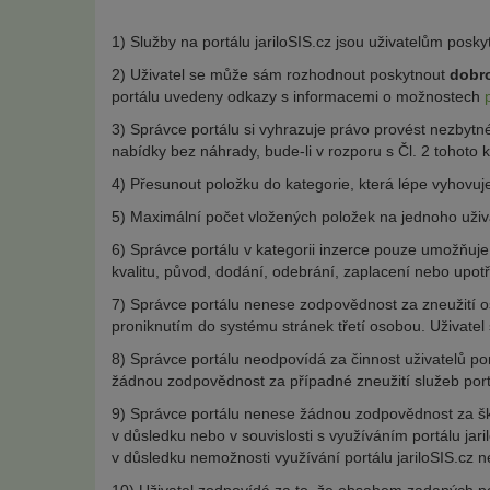
1) Služby na portálu jariloSIS.cz jsou uživatelům posk
2) Uživatel se může sám rozhodnout poskytnout
dobr
portálu uvedeny odkazy s informacemi o možnostech
3) Správce portálu si vyhrazuje právo provést nezbytn
nabídky bez náhrady, bude-li v rozporu s Čl. 2 tohoto
4) Přesunout položku do kategorie, která lépe vyhov
5) Maximální počet vložených položek na jednoho uživ
6) Správce portálu v kategorii inzerce pouze umožňuje
kvalitu, původ, dodání, odebrání, zaplacení nebo upot
7) Správce portálu nenese zodpovědnost za zneužití 
proniknutím do systému stránek třetí osobou. Uživatel 
8) Správce portálu neodpovídá za činnost uživatelů port
žádnou zodpovědnost za případné zneužití služeb portál
9) Správce portálu nenese žádnou zodpovědnost za ško
v důsledku nebo v souvislosti s využíváním portálu ja
v důsledku nemožnosti využívání portálu jariloSIS.cz n