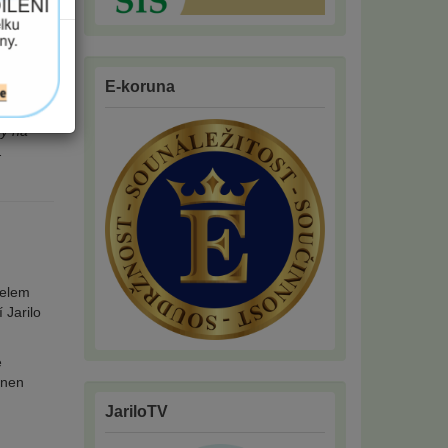
 o
E-koruna
ý na
.
čelem
 Jarilo
e
inen
JariloTV