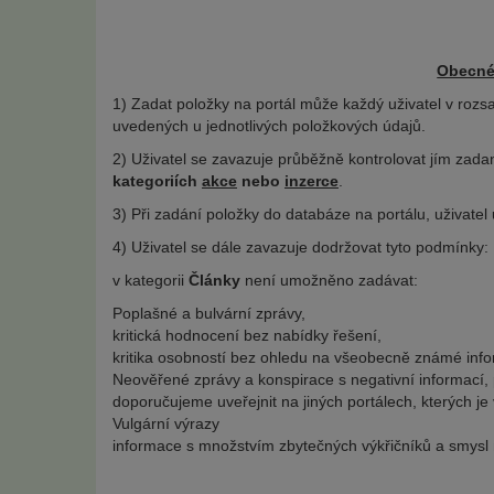
Obecné
1) Zadat položky na portál může každý uživatel v roz
uvedených u jednotlivých položkových údajů.
2) Uživatel se zavazuje průběžně kontrolovat jím zad
kategoriích
akce
nebo
inzerce
.
3) Při zadání položky do databáze na portálu, uživatel
4) Uživatel se dále zavazuje dodržovat tyto podmínky:
v kategorii
Články
není umožněno zadávat:
Poplašné a bulvární zprávy,
kritická hodnocení bez nabídky řešení,
kritika osobností bez ohledu na všeobecně známé inf
Neověřené zprávy a konspirace s negativní informací, 
doporučujeme uveřejnit na jiných portálech, kterých je
Vulgární výrazy
informace s množstvím zbytečných výkřičníků a smysl n