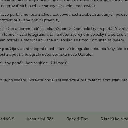
ložek a/nebo fotografiemi či jinými soubory k nim připojených nebudo
 do práv třetích osob ze strany uživatele neodpovídá.
právce portálu nenese žádnou zodpovědnost za obsah zadaných polože
ržovat příslušné právní předpisy.
 jejichž je autorem, uděluje okamžikem vložení položky na portál či v rá
licenci k užití fotografií, a to na dobu zveřejnění položky na portálu či
ním portálu a mobilní aplikace a v souladu s tímto Komunitním řádem.
ky
použije
vlastní fotografie nebo takové fotografie nebo obrázky, které 
st za použití fotografií nebo obrázků nese Uživatel.
služby portálu bez souhlasu Uživatelů.
 jejich vydání. Správce portálu si vyhrazuje právo tento Komunitní řád
jariloSIS
Komunitní Řád
Rady & Tipy
5 kroků ke sv