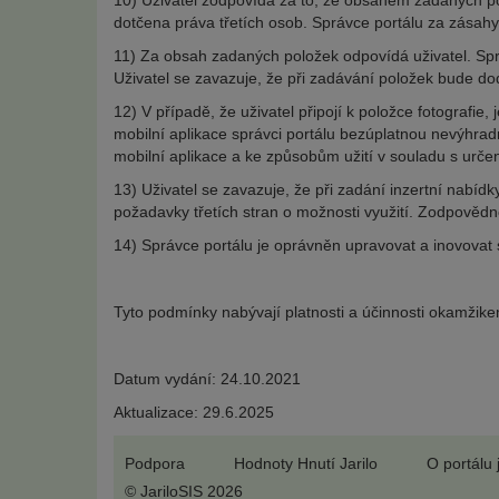
10) Uživatel zodpovídá za to, že obsahem zadaných po
dotčena práva třetích osob. Správce portálu za zásahy
11) Za obsah zadaných položek odpovídá uživatel. S
Uživatel se zavazuje, že při zadávání položek bude dod
12) V případě, že uživatel připojí k položce fotografie,
mobilní aplikace správci portálu bezúplatnou nevýhradní 
mobilní aplikace a ke způsobům užití v souladu s urče
13) Uživatel se zavazuje, že při zadání inzertní nabíd
požadavky třetích stran o možnosti využití. Zodpovědno
14) Správce portálu je oprávněn upravovat a inovovat 
Tyto podmínky nabývají platnosti a účinnosti okamžikem
Datum vydání: 24.10.2021
Aktualizace: 29.6.2025
Podpora
Hodnoty Hnutí Jarilo
O portálu 
© JariloSIS 2026