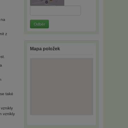
 na
Odběr
it z
Mapa položek
st.
za
m
ese také
vznikly
m vznikly