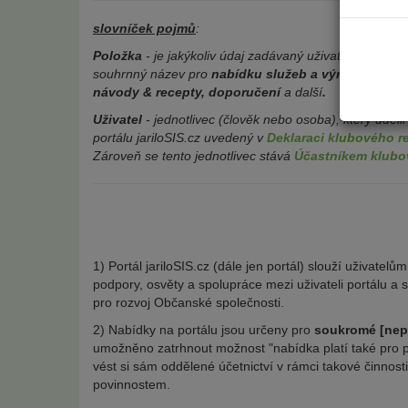
slovníček pojmů
:
Položka
- je jakýkoliv údaj zadávaný uživatelem do dat
souhrnný název pro
nabídku služeb a výrobků, ubyto
návody & recepty, doporučení
a další
.
Uživatel
- jednotlivec (člověk nebo osoba), který uděli
portálu jariloSIS.cz uvedený v
Deklaraci klubového r
Zároveň se tento jednotlivec stává
Účastníkem klubo
1) Portál jariloSIS.cz (dále jen portál) slouží uživate
podpory, osvěty a spolupráce mezi uživateli portálu a
pro rozvoj Občanské společnosti.
2) Nabídky na portálu jsou určeny pro
soukromé
[nep
umožněno zatrhnout možnost "nabídka platí také pro p
vést si sám oddělené účetnictví v rámci takové činnost
povinnostem.