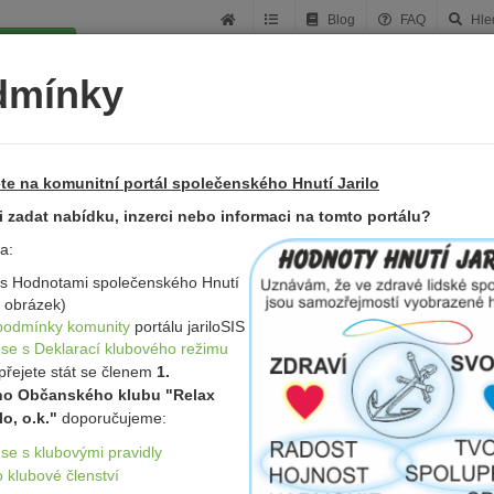
Blog
FAQ
Hle
t položku
dmínky
ní
Akce
Inzerce
Komunity
Projekty
Články
te na komunitní portál společenského Hnutí Jarilo
si zadat nabídku, inzerci nebo informaci na tomto portálu?
a:
t s Hodnotami společenského Hnutí
z obrázek)
podmínky komunity
portálu jariloSIS
 se s Deklarací klubového režimu
přejete stát se členem
1.
ho Občanského klubu "Relax
munitní řád
lo, o.k."
doporučujeme:
se s klubovými pravidly
netového portálu jariloSIS.cz
 klubové členství