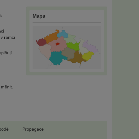
u
k.
Mapa
mci
 v rámci
splňují
 měnit.
obodě
Propagace