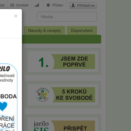
dat
Kontakt
Přístav
Přihlásit se
×
Knihovna
Návody & recepty
Doporučení