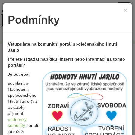
Toggl
×
navig
Podmínky
Přidat položku
Vstupujete na komunitní portál společenského Hnutí
Domů
Sdílení
Semínkovna
Jarilo
Přejete si zadat nabídku, inzerci nebo informaci na tomto
portálu?
Semínkovna
Je potřeba:
souhlasit s
Hodnotami
Semínková banka zejména s původními odrůdami zeleniny,
společenského
ovoce, keřů, a dalších rostlin.
Hnutí Jarilo (viz
obrázek)
Přidat novou položku
přijmout
podmínky
komunity
portálu
jariloSIS
V této kategorii nejsou zatím položky