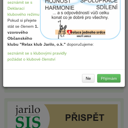
seznámit se s
Deklarací
klubového režimu
Pokud si přejete
stát se členem
1.
vzorového
Občanského
klubu "Relax klub Jarilo, o.k."
doporučujeme:
seznámit se s klubovými pravidly
požádat o klubové členství
Ne
Přijímám