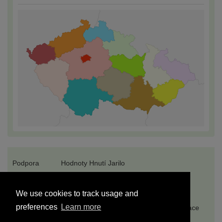
Podpora
Hodnoty Hnutí Jarilo
O portálu jariloSIS
Komunitní Řád
We use cookies to track usage and
preferences
Learn more
Rady & Tipy
5 kroků ke svobodě
Propagace